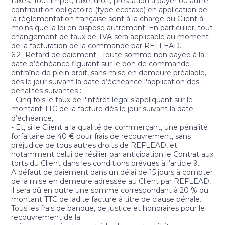
taxes. Tout impôt, taxe, droit, prestation à payer ou autre
contribution obligatoire (type écotaxe) en application de
la règlementation française sont à la charge du Client à
moins que la loi en dispose autrement. En particulier, tout
changement de taux de TVA sera applicable au moment
de la facturation de la commande par REFLEAD.
6.2- Retard de paiement : Toute somme non payée à la
date d’échéance figurant sur le bon de commande
entraîne de plein droit, sans mise en demeure préalable,
dès le jour suivant la date d’échéance l'application des
pénalités suivantes :
- Cinq fois le taux de l'intérêt légal s’appliquant sur le
montant TTC de la facture dès le jour suivant la date
d’échéance,
- Et, si le Client a la qualité de commerçant, une pénalité
forfaitaire de 40 € pour frais de recouvrement, sans
préjudice de tous autres droits de REFLEAD, et
notamment celui de résilier par anticipation le Contrat aux
torts du Client dans les conditions prévues à l’article 9.
A défaut de paiement dans un délai de 15 jours à compter
de la mise en demeure adressée au Client par REFLEAD,
il sera dû en outre une somme correspondant à 20 % du
montant TTC de ladite facture à titre de clause pénale.
Tous les frais de banque, de justice et honoraires pour le
recouvrement de la