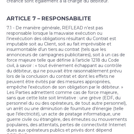
créance sont également à la charge du débiteur.
ARTICLE 7 – RESPONSABILITE
7.1 - De manière générale, REFLEAD n’est pas
responsable lorsque la mauvaise exécution ou
l’inexécution des obligations résultant du Contrat est
imputable soit au Client, soit au fait imprévisible et
insurmontable d’un tiers au contrat (tels que les
annonceurs de campagnes publicitaires), soit à un cas de
force majeure telle que définie à l’article 1218 du Code
civil, à savoir : « tout événement échappant au contrôle
du débiteur, qui ne pouvait être raisonnablement prévu
lors de la conclusion du contrat et dont les effets ne
peuvent être évités par des mesures appropriées,
empêche l'exécution de son obligation par le débiteur. »
Les Parties admettent comme cas de force majeure,
sans que cette liste soit limitative : une grève (EDF, du
personnel du ou des opérateurs, de tout autre personnel),
un arrêt ou une diminution de fourniture d'énergie (telle
que l'électricité), un acte de piratage informatique, une
guerre civile ou étrangère, des émeutes ou mouvements
populaires, des attentats, pertes de connectivité Internet
dues aux opérateurs publics et privés dont dépend